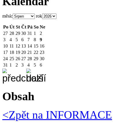
Kalendář
měsíc
rok
Po
Út
St
Čt
Pá
So
Ne
27
28
29
30
31
1
2
3
4
5
6
7
8
9
10
11
12
13
14
15
16
17
18
19
20
21
22
23
24
25
26
27
28
29
30
31
1
2
3
4
5
6
Obsah
<Zpět na
INFORMACE