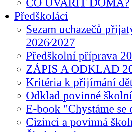
CO UVAŘIT DOMA?
Předškoláci
Sezam uchazečů přijat
2026⁄2027
Předškolní příprava 2
ZÁPIS A ODKLAD 2
Kritéria k přijímání dě
Odklad povinné školn
E-book "Chystáme se do
Cizinci a povinná ško