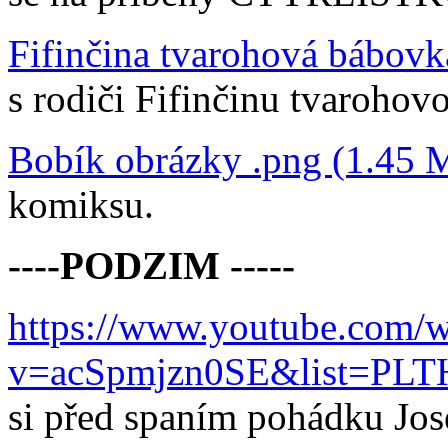
Fifinčina tvarohová bábovk
s rodiči Fifinčinu tvaroho
Bobík obrázky .png (1.45
komiksu.
----PODZIM -----
https://www.youtube.com/w
v=acSpmjzn0SE&list=PLT
si před spaním pohádku Jos