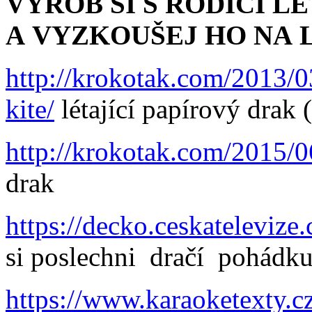
VYROB SI S RODIČI L
A VYZKOUŠEJ HO NA 
http://krokotak.com/2013/0
kite/
létající papírový drak 
http://krokotak.com/2015/06
drak
https://decko.ceskatelevize
si poslechni dračí pohádk
https://www.karaoketexty.cz