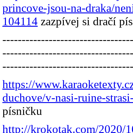
princove-jsou-na-draka/nen
104114
zazpívej si dračí p
---------------------------------
---------------------------------
---------------------------------
https://www.karaoketexty.cz/
duchove/v-nasi-ruine-stras
písničku
http://krokotak.com/2020/1