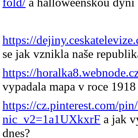
fold/
a halloweenskou dýni
https://dejiny.ceskatelevi
se jak vznikla naše republi
https://horalka8.webnode.c
vypadala mapa v roce 1918
https://cz.pinterest.com/p
nic_v2=1a1UXkxrF
a jak v
dnes?