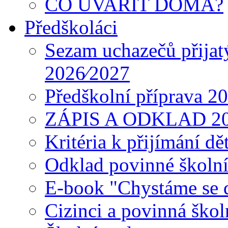
CO UVAŘIT DOMA?
Předškoláci
Sezam uchazečů přijat
2026⁄2027
Předškolní příprava 2
ZÁPIS A ODKLAD 2
Kritéria k přijímání dě
Odklad povinné školn
E-book "Chystáme se do
Cizinci a povinná ško