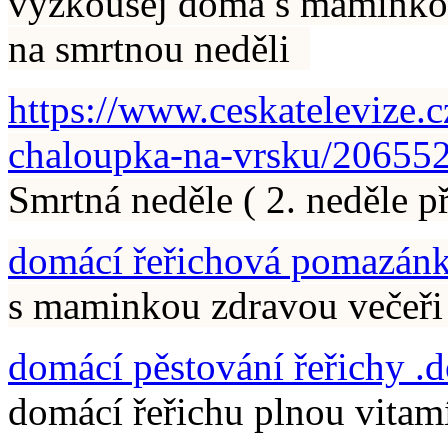
vyzkoušej doma s maminkou 
na smrtnou neděli
https://www.ceskatelevize.
chaloupka-na-vrsku/20655
Smrtná neděle ( 2. neděle p
domácí řeřichová pomazánk
s maminkou zdravou večeř
domácí pěstování řeřichy .
domácí řeřichu plnou vita