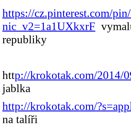
https://cz.pinterest.com/p
nic_v2=1a1UXkxrF
vymaluj
republiky
htt
p://krokotak.com/2014/0
jablka
http://krokotak.com/?s=ap
na talíři