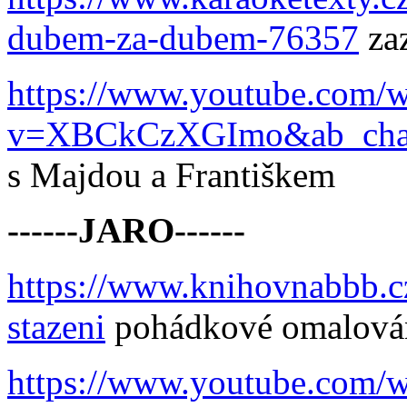
dubem-za-dubem-76357
zaz
https://www.youtube.com/w
v=XBCkCzXGImo&ab_cha
s Majdou a Františkem
------JARO------
https://www.knihovnabbb.cz
stazeni
pohádkové omalová
https://www.youtube.co