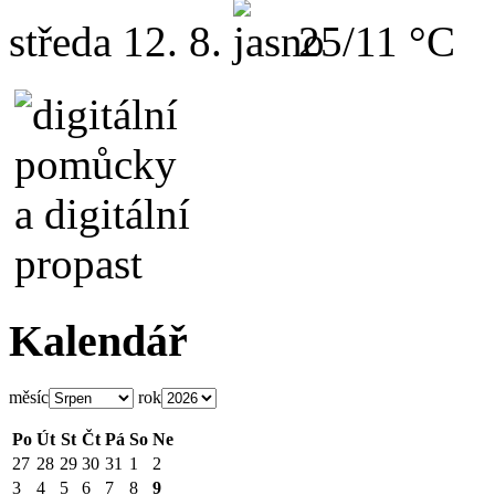
středa
12. 8.
25/11 °C
Kalendář
měsíc
rok
Po
Út
St
Čt
Pá
So
Ne
27
28
29
30
31
1
2
3
4
5
6
7
8
9