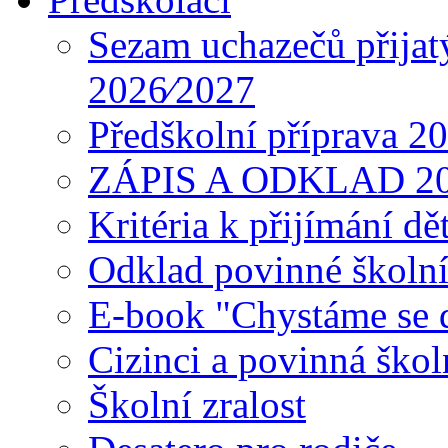
Sezam uchazečů přijat
2026⁄2027
Předškolní příprava 2
ZÁPIS A ODKLAD 2
Kritéria k přijímání dě
Odklad povinné školn
E-book "Chystáme se do
Cizinci a povinná ško
Školní zralost