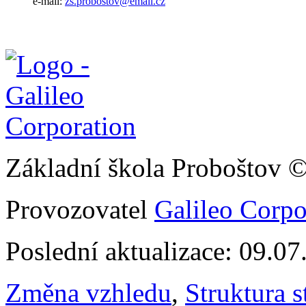
e-mail:
zs.probostov@email.cz
Základní škola Proboštov 
Provozovatel
Galileo Corpor
Poslední aktualizace: 09.0
Změna vzhledu
,
Struktura s