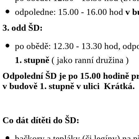
odpoledne: 15.00 - 16.00 hod
v b
3. odd ŠD:
po obědě: 12.30 - 13.30 hod, odp
1. stupně
( jako ranní družina )
Odpolední ŠD je
po 15.00 hodině p
v budově 1. stupně v ulici Krátká.
Co dát dítěti do ŠD:
bačkory a tepláky (či legíny) na 