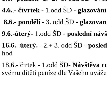
4.6.
.-
čtvrtek
- 1.odd ŠD -
glazován
8.6.-
pondělí
- 3. odd ŠD -
glazovan
9.6.-úterý-
1.odd ŠD -
poslední
návš
16.6.- úterý.
- 2.+ 3. odd ŠD -
posled
hod
18.6.- čtrtek - 1.odd ŠD-
Návštěva c
svému dítěti peníze dle Vašeho uváže