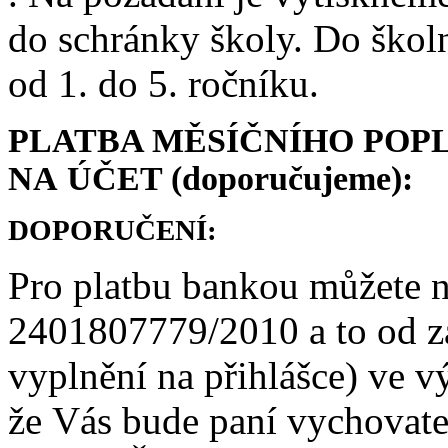
do schránky školy. Do škol
od 1. do 5. ročníku.
PLATBA MĚSÍČNÍHO POP
NA ÚČET (doporučujeme):
DOPORUČENÍ:
Pro platbu bankou můžete na
2401807779/2010 a to od zá
vyplnění na přihlášce) ve v
že Vás bude paní vychovat