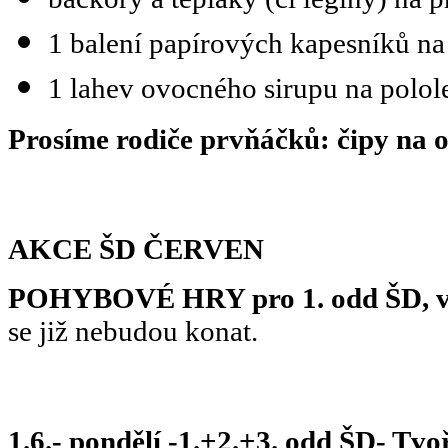
1 balení papírových kapesníků na 
1 lahev ovocného sirupu na polole
Prosíme rodiče prvňáčků: čipy na 
AKCE ŠD ČERVEN
POHYBOVÉ HRY pro 1. odd ŠD, ve
se již nebudou konat.
1.6.- pondělí -1.+2.+3. odd ŠD- Tvo