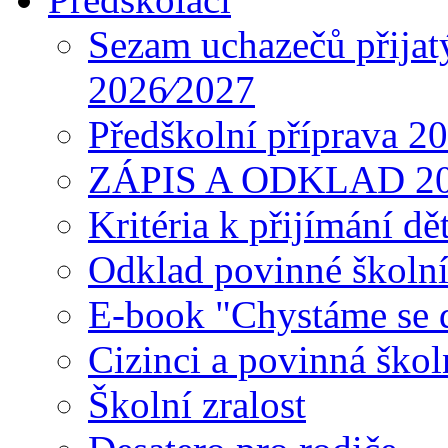
Sezam uchazečů přijat
2026⁄2027
Předškolní příprava 2
ZÁPIS A ODKLAD 2
Kritéria k přijímání dě
Odklad povinné školn
E-book "Chystáme se do
Cizinci a povinná ško
Školní zralost