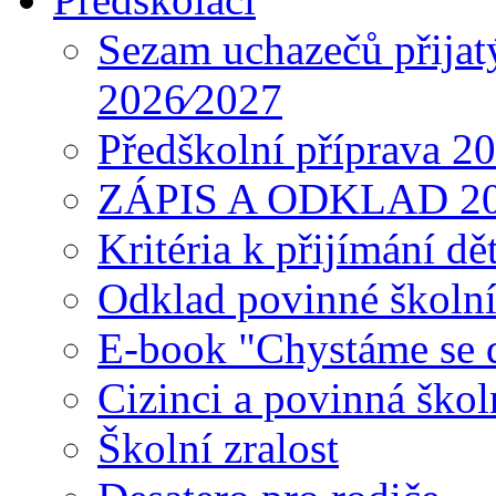
Sezam uchazečů přijat
2026⁄2027
Předškolní příprava 2
ZÁPIS A ODKLAD 2
Kritéria k přijímání dě
Odklad povinné školn
E-book "Chystáme se do
Cizinci a povinná ško
Školní zralost