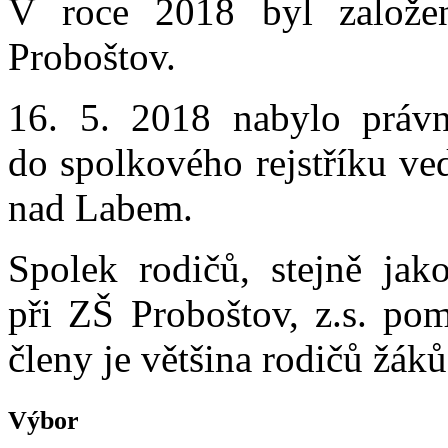
V roce 2018 byl založe
Proboštov.
16. 5. 2018 nabylo právn
do spolkového rejstříku ve
nad Labem.
Spolek rodičů, stejně jak
při ZŠ Proboštov, z.s. pom
členy je většina rodičů žák
Výbor