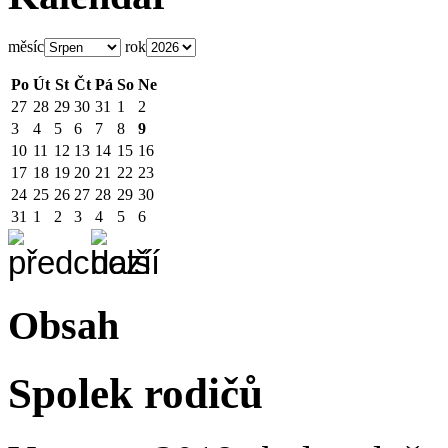
měsíc
rok
Po
Út
St
Čt
Pá
So
Ne
27
28
29
30
31
1
2
3
4
5
6
7
8
9
10
11
12
13
14
15
16
17
18
19
20
21
22
23
24
25
26
27
28
29
30
31
1
2
3
4
5
6
Obsah
Spolek rodičů