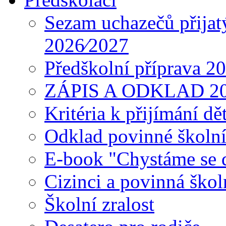
Sezam uchazečů přijat
2026⁄2027
Předškolní příprava 2
ZÁPIS A ODKLAD 2
Kritéria k přijímání dě
Odklad povinné školn
E-book "Chystáme se do
Cizinci a povinná ško
Školní zralost