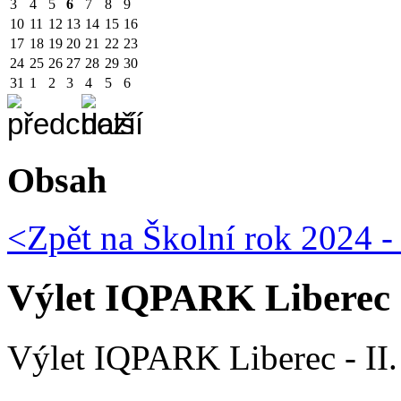
3
4
5
6
7
8
9
10
11
12
13
14
15
16
17
18
19
20
21
22
23
24
25
26
27
28
29
30
31
1
2
3
4
5
6
Obsah
<Zpět na
Školní rok 2024 -
Výlet IQPARK Liberec - 
Výlet IQPARK Liberec - II. 