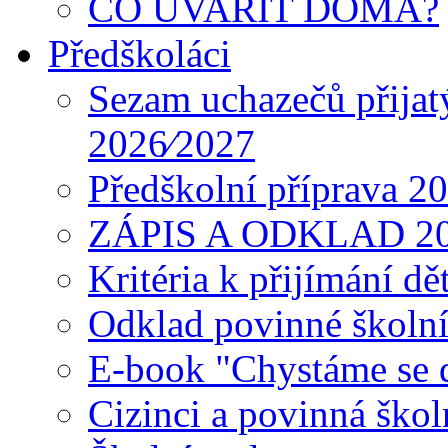
CO UVAŘIT DOMA?
Předškoláci
Sezam uchazečů přijat
2026⁄2027
Předškolní příprava 2
ZÁPIS A ODKLAD 2
Kritéria k přijímání dě
Odklad povinné školn
E-book "Chystáme se do
Cizinci a povinná ško