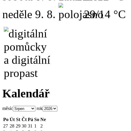
neděle
9. 8.
29/14 °C
Kalendář
měsíc
rok
Po
Út
St
Čt
Pá
So
Ne
27
28
29
30
31
1
2