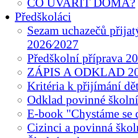
CO UVAŘIT DOMA?
Předškoláci
Sezam uchazečů přijat
2026⁄2027
Předškolní příprava 2
ZÁPIS A ODKLAD 2
Kritéria k přijímání dě
Odklad povinné školn
E-book "Chystáme se do
Cizinci a povinná ško