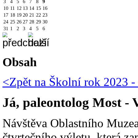
3
4
5
6
7
8
9
10
11
12
13
14
15
16
17
18
19
20
21
22
23
24
25
26
27
28
29
30
31
1
2
3
4
5
6
Obsah
<Zpět na
Školní rok 2023 -
Já, paleontolog Most - 
Návštěva Oblastního Muzea s
čtvrtečního výletu, která z