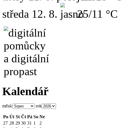
středa
12. 8.
25/11 °C
Kalendář
měsíc
rok
Po
Út
St
Čt
Pá
So
Ne
27
28
29
30
31
1
2