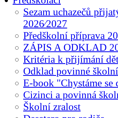
Sezam uchazečů přijat
2026⁄2027
Předškolní příprava 2
ZÁPIS A ODKLAD 2
Kritéria k přijímání dě
Odklad povinné školn
E-book "Chystáme se do
Cizinci a povinná ško
Školní zralost