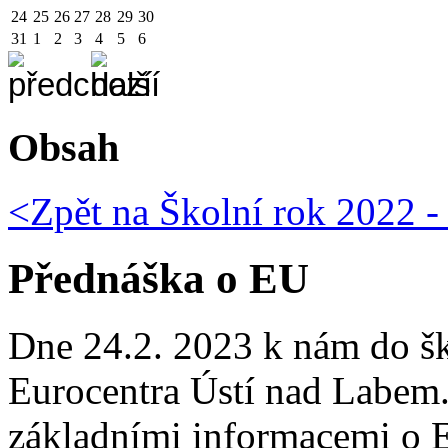
24
25
26
27
28
29
30
31
1
2
3
4
5
6
Obsah
<Zpět na
Školní rok 2022 -
Přednáška o EU
Dne 24.2. 2023 k nám do šk
Eurocentra Ústí nad Labem. 
základními informacemi o E