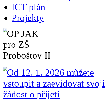
ICT plán
Projekty