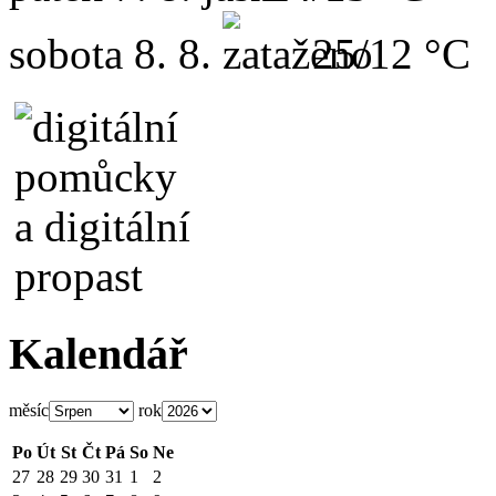
sobota
8. 8.
25/12 °C
Kalendář
měsíc
rok
Po
Út
St
Čt
Pá
So
Ne
27
28
29
30
31
1
2