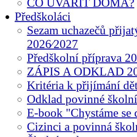
CO UVAŘIT DOMA?
Předškoláci
Sezam uchazečů přijat
2026⁄2027
Předškolní příprava 2
ZÁPIS A ODKLAD 2
Kritéria k přijímání dě
Odklad povinné školn
E-book "Chystáme se do
Cizinci a povinná ško