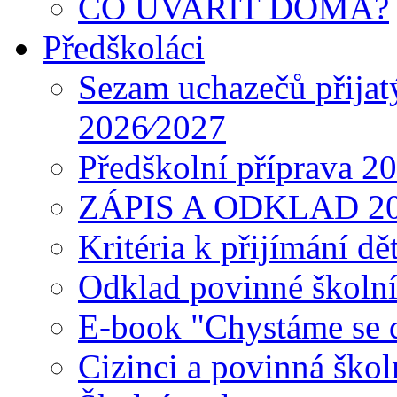
CO UVAŘIT DOMA?
Předškoláci
Sezam uchazečů přijat
2026⁄2027
Předškolní příprava 2
ZÁPIS A ODKLAD 2
Kritéria k přijímání dě
Odklad povinné školn
E-book "Chystáme se do
Cizinci a povinná ško