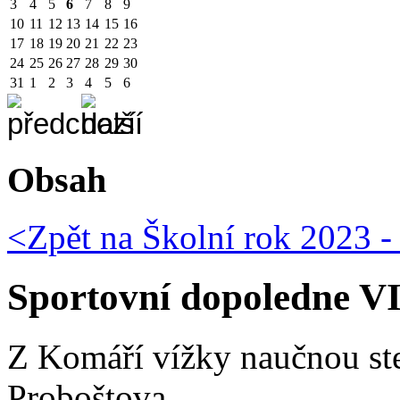
3
4
5
6
7
8
9
10
11
12
13
14
15
16
17
18
19
20
21
22
23
24
25
26
27
28
29
30
31
1
2
3
4
5
6
Obsah
<Zpět na
Školní rok 2023 -
Sportovní dopoledne VI.
Z Komáří vížky naučnou st
Proboštova