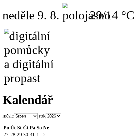
neděle
9. 8.
29/14 °C
Kalendář
měsíc
rok
Po
Út
St
Čt
Pá
So
Ne
27
28
29
30
31
1
2