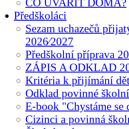
CO UVAŘIT DOMA?
Předškoláci
Sezam uchazečů přijat
2026⁄2027
Předškolní příprava 2
ZÁPIS A ODKLAD 2
Kritéria k přijímání dě
Odklad povinné školn
E-book "Chystáme se do
Cizinci a povinná ško