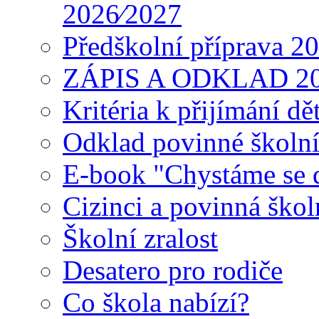
2026⁄2027
Předškolní příprava 2
ZÁPIS A ODKLAD 2
Kritéria k přijímání dě
Odklad povinné školn
E-book "Chystáme se do
Cizinci a povinná ško
Školní zralost
Desatero pro rodiče
Co škola nabízí?