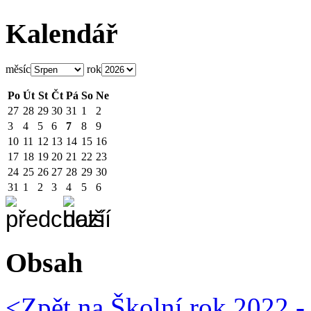
Kalendář
měsíc
rok
Po
Út
St
Čt
Pá
So
Ne
27
28
29
30
31
1
2
3
4
5
6
7
8
9
10
11
12
13
14
15
16
17
18
19
20
21
22
23
24
25
26
27
28
29
30
31
1
2
3
4
5
6
Obsah
<Zpět na
Školní rok 2022 -