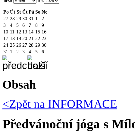
měsíc
rok
Po
Út
St
Čt
Pá
So
Ne
27
28
29
30
31
1
2
3
4
5
6
7
8
9
10
11
12
13
14
15
16
17
18
19
20
21
22
23
24
25
26
27
28
29
30
31
1
2
3
4
5
6
Obsah
<Zpět na
INFORMACE
Předvánoční jóga s Míl