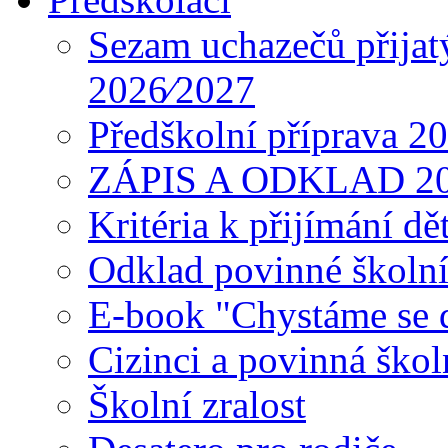
Sezam uchazečů přijat
2026⁄2027
Předškolní příprava 2
ZÁPIS A ODKLAD 2
Kritéria k přijímání dě
Odklad povinné školn
E-book "Chystáme se do
Cizinci a povinná ško
Školní zralost