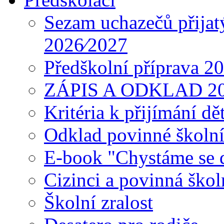
Sezam uchazečů přijat
2026⁄2027
Předškolní příprava 2
ZÁPIS A ODKLAD 2
Kritéria k přijímání dě
Odklad povinné školn
E-book "Chystáme se do
Cizinci a povinná ško
Školní zralost