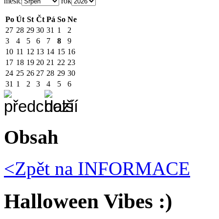
měsíc
rok
Po
Út
St
Čt
Pá
So
Ne
27
28
29
30
31
1
2
3
4
5
6
7
8
9
10
11
12
13
14
15
16
17
18
19
20
21
22
23
24
25
26
27
28
29
30
31
1
2
3
4
5
6
Obsah
<Zpět na
INFORMACE
Halloween Vibes :)