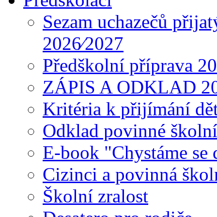
Sezam uchazečů přijat
2026⁄2027
Předškolní příprava 2
ZÁPIS A ODKLAD 2
Kritéria k přijímání dě
Odklad povinné školn
E-book "Chystáme se do
Cizinci a povinná ško
Školní zralost